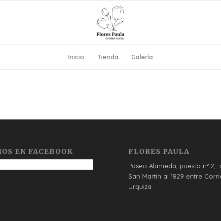
Inicio
Tienda
Galería
NOS EN FACEBOOK
FLORES PAULA
Paseo Alameda, puesto n° 2, 
San Martín al 1829 entre Corri
Urquiza