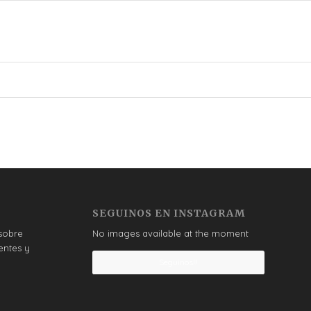
SEGUINOS EN INSTAGRAM
sobre
No images available at the moment
entes y
Seguinos!!